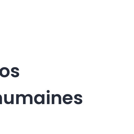
vos
 humaines