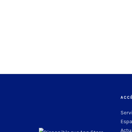
ACC
Serv
Espa
Actu