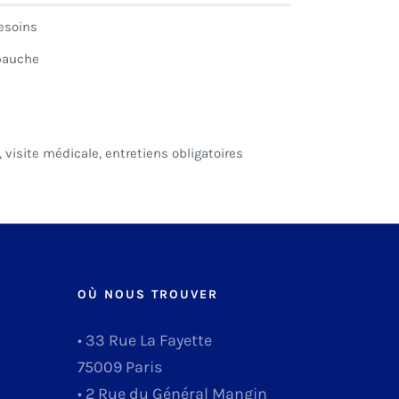
besoins
mbauche
e, visite médicale, entretiens obligatoires
OÙ NOUS TROUVER
• 33 Rue La Fayette
75009 Paris
• 2 Rue du Général Mangin