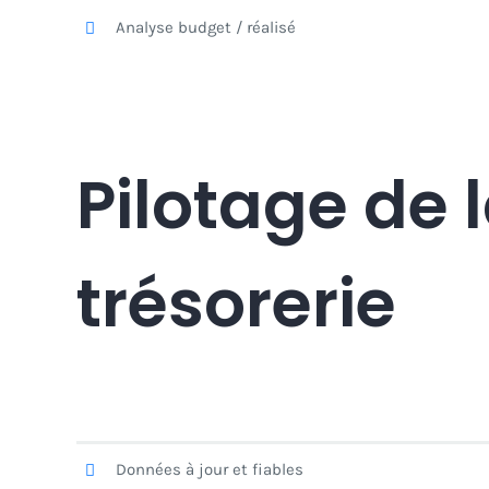
Analyse budget / réalisé
Pilotage de 
trésorerie
Données à jour et fiables