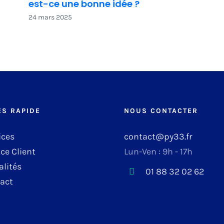
est-ce une bonne idée ?
24 mars 2025
ÈS RAPIDE
NOUS CONTACTER
ices
contact@py33.fr
ce Client
Lun-Ven : 9h - 17h
alités
01 88 32 02 62
act